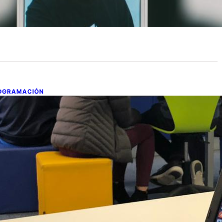
OGRAMACIÓN
ctividades que hacen el aula
iferente: MicroRetos
de enero de 2019
mo cada día, sigo buscando la mejor manera de enseñar
mis alumnos conceptos en mis clases y…