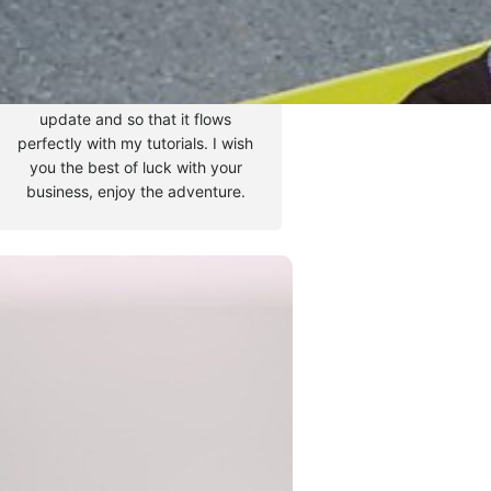
Hello, my name is Tyler Moore
and with the help of many
people I made this template. I
made it so it is super easy to
update and so that it flows
perfectly with my tutorials. I wish
you the best of luck with your
business, enjoy the adventure.
B
u
s
c
Must Read
a
r
Proyecto ON!. Seleccionados
para Crear, Ayudar y
Aprender.