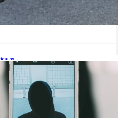
TÍCULOS
afer Internet Day: Nuestra
rivacidad en la red.
e febrero de 2019
 son de esos días que se marcan en el calendario para
marcar algo que debemos tener presente…