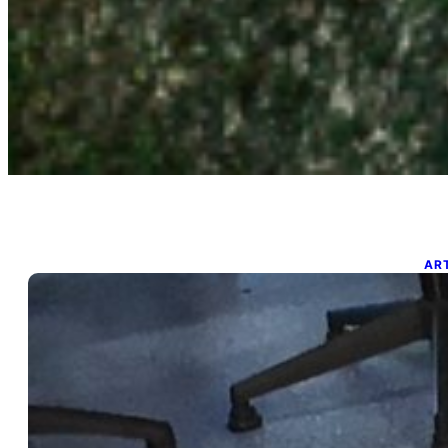
AR
S
A
17 
A v
un