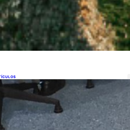
TÍCULOS
alud Digital con Realidad
umentada: Nushu
de febrero de 2019
eces me siento a escribir una experiencia de aula sobre
a metodología o un recurso que hemos…