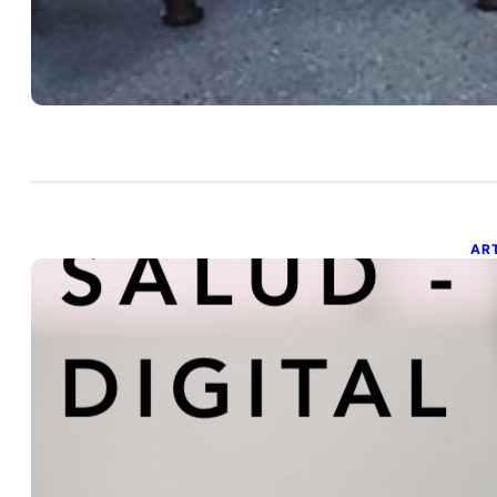
AR
S
p
4 d
Hoy
re