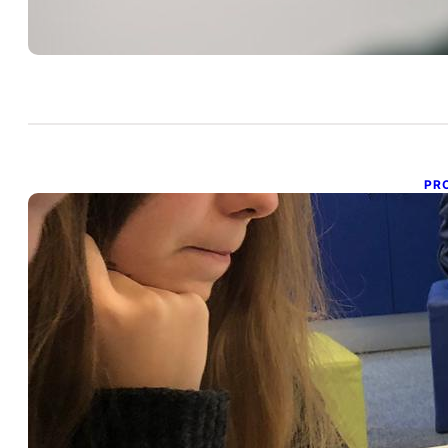
PR
A
d
30 
Có
a 