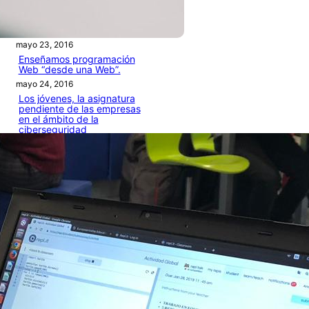
mayo 23, 2016
No es Tecnología, es una
clase de Ciencias
mayo 23, 2016
Enseñamos programación
Web “desde una Web”.
mayo 24, 2016
Los jóvenes, la asignatura
pendiente de las empresas
en el ámbito de la
ciberseguridad
marzo 10, 2017
MySQL en los Colegios
abril 4, 2017
Categories
ARTÍCULOS
PROGRAMACIÓN