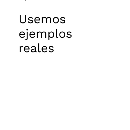
Usemos
ejemplos
reales
Pues si es algo que podemos tenerlo en el
Audio by
websitevoice.com
día a día porque no lo enseñamos en el
aula, porque no hacemos que cada alumno
tenga su base de datos y pueda buscar y
rebuscar datos por si solo. Solo tendremos
que enseñarle la sintaxis que debe usar
para que el sistema entienda sus ideas, y
solo con esa sintaxis, su curiosidad y su
trabajo, esas sentencias de SQL serán cada
vez más efectivas y complejas.