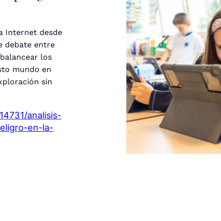
a Internet desde
e debate entre
balancear los
asto mundo en
xploración sin
4731/analisis-
eligro-en-la-