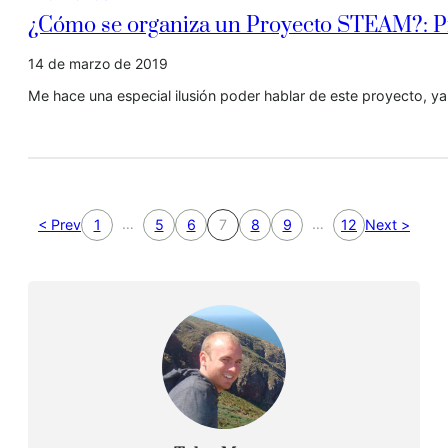
¿Cómo se organiza un Proyecto STEAM?: P
14 de marzo de 2019
Me hace una especial ilusión poder hablar de este proyecto, ya
…
…
< Prev
1
5
6
7
8
9
12
Next >