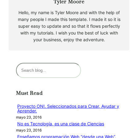
Tyler Moore
Hello, my name is Tyler Moore and with the help of
many people I made this template. I made it so it is
super easy to update and so that it flows perfectly
with my tutorials. I wish you the best of luck with
your business, enjoy the adventure.
B
u
s
c
Must Read
a
r
Proyecto ON!. Seleccionados para Crear, Ayudar y
Aprender.
mayo 23, 2016
No es Tecnología, es una clase de Ciencias
mayo 23, 2016
Enseñamos programación Web “desde una Web”.