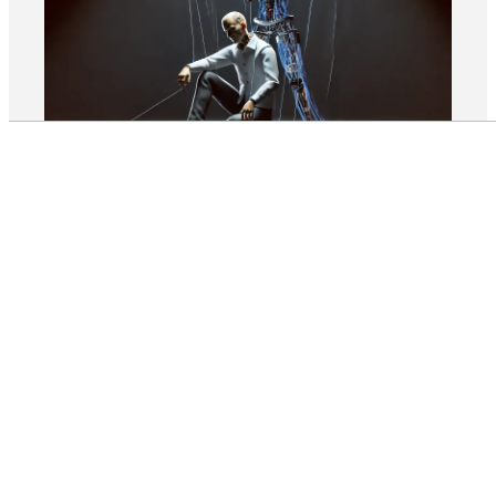
Audio by
websitevoice.com
ARTÍCULOS
La desconexión entre percepción y realidad: un
desafío empresarial
22 de febrero de 2025