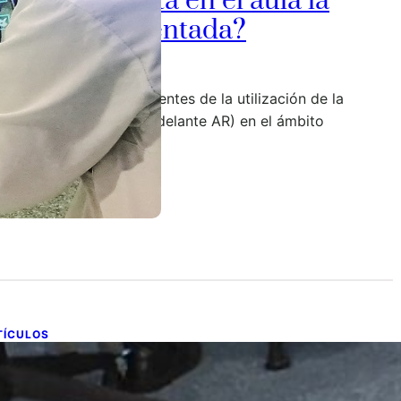
Que nos aporta en el aula la
ealidad Aumentada?
de enero de 2020
sten numerosos precedentes de la utilización de la
alidad Aumentada (en adelante AR) en el ámbito
ucativo en…
TÍCULOS
alud Digital con Realidad
umentada: Nushu