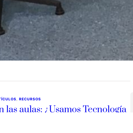
de febrero de 2019
eces me siento a escribir una experiencia de aula sobre
a metodología o un recurso que hemos…
TÍCULOS
, 
RECURSOS
n las aulas: ¿Usamos Tecnología
 introducimos tecnología?
e enero de 2019