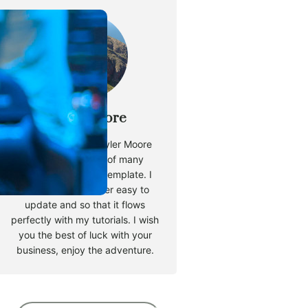
Tyler Moore
Hello, my name is Tyler Moore
and with the help of many
people I made this template. I
made it so it is super easy to
update and so that it flows
perfectly with my tutorials. I wish
you the best of luck with your
business, enjoy the adventure.