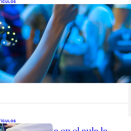
TÍCULOS
ealidad Mixta, una mezcla para
 aula.
e noviembre de 2021
 este articulo pretendo acercar una tecnología poco
ocida en nuestra cartera de recursos para el aula, os…
TÍCULOS