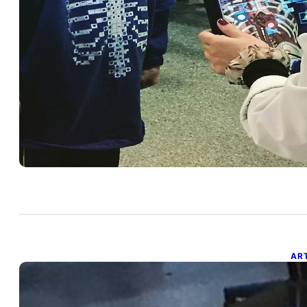
¿
R
17 
Exi
Re
ed
AR
S
A