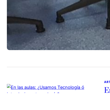
17 
A v
un
AR
E
ó
1 d