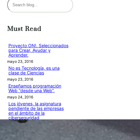
B
u
s
c
Must Read
a
r
Proyecto ON!. Seleccionados
para Crear, Ayudar y
Aprender.
mayo 23, 2016
No es Tecnología, es una
clase de Ciencias
mayo 23, 2016
Enseñamos programación
Web “desde una Web”.
mayo 24, 2016
Los jóvenes, la asignatura
pendiente de las empresas
en el ámbito de la
ciberseguridad
marzo 10, 2017
MySQL en los Colegios
abril 4, 2017