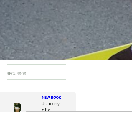
Categories
ARTÍCULOS
PROGRAMACIÓN
PROYECTOS
RECURSOS
NEW BOOK
Journey
of a
Lifetime
Audio by
websitevoice.com