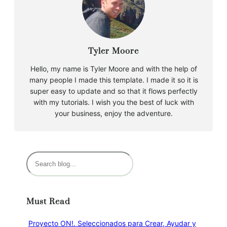
Tyler Moore
Hello, my name is Tyler Moore and with the help of
many people I made this template. I made it so it is
super easy to update and so that it flows perfectly
with my tutorials. I wish you the best of luck with
your business, enjoy the adventure.
B
u
s
c
Must Read
a
r
Proyecto ON!. Seleccionados para Crear, Ayudar y