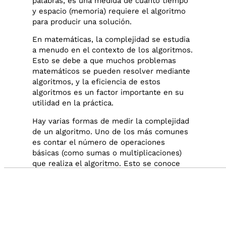
palabras, es una medida de cuánto tiempo
y espacio (memoria) requiere el algoritmo
para producir una solución.
En matemáticas, la complejidad se estudia
a menudo en el contexto de los algoritmos.
Esto se debe a que muchos problemas
matemáticos se pueden resolver mediante
algoritmos, y la eficiencia de estos
algoritmos es un factor importante en su
utilidad en la práctica.
Hay varias formas de medir la complejidad
de un algoritmo. Uno de los más comunes
es contar el número de operaciones
básicas (como sumas o multiplicaciones)
que realiza el algoritmo. Esto se conoce
como la complejidad temporal del
Audio by
websitevoice.com
algoritmo.
Otra forma de medir la complejidad es
contar la cantidad de memoria (
en bytes o
bits
) que requiere el algoritmo. Esto se