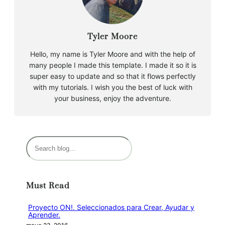
Tyler Moore
Hello, my name is Tyler Moore and with the help of
many people I made this template. I made it so it is
super easy to update and so that it flows perfectly
with my tutorials. I wish you the best of luck with
your business, enjoy the adventure.
B
u
s
c
Must Read
a
r
Proyecto ON!. Seleccionados para Crear, Ayudar y
Aprender.