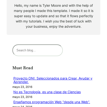
Hello, my name is Tyler Moore and with the help of
many people I made this template. I made it so it is
super easy to update and so that it flows perfectly
with my tutorials. I wish you the best of luck with
your business, enjoy the adventure.
B
u
s
c
Must Read
a
r
Proyecto ON!. Seleccionados para Crear, Ayudar y
Aprender.
mayo 23, 2016
No es Tecnología, es una clase de Ciencias
mayo 23, 2016
Enseñamos programación Web “desde una Web”.
mayo 24, 2016