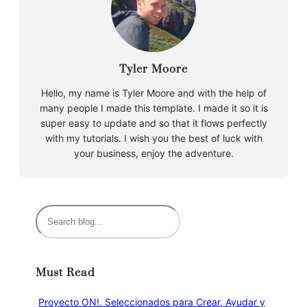
Tyler Moore
Hello, my name is Tyler Moore and with the help of
many people I made this template. I made it so it is
super easy to update and so that it flows perfectly
with my tutorials. I wish you the best of luck with
your business, enjoy the adventure.
B
u
s
c
Must Read
a
r
Proyecto ON!. Seleccionados para Crear, Ayudar y