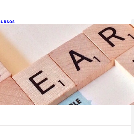
CURSOS
ecursos Digitales Sencillos para
bjetivos claros
de marzo de 2018
cursos Colaborativos y Cooperativos Vamos a crear
uipos de forma rápida y sencilla Team- Maker Creamos
uipo de…