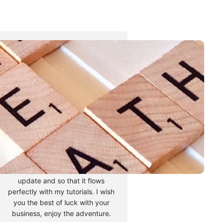
Tyler Moore
Hello, my name is Tyler Moore
and with the help of many
people I made this template. I
made it so it is super easy to
update and so that it flows
perfectly with my tutorials. I wish
you the best of luck with your
business, enjoy the adventure.