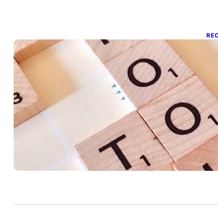
RE
R
o
27 
Re
Eq
eq