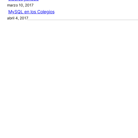
marzo 10, 2017
MySQL en los Colegios
abril 4, 2017
Audio by
websitevoice.com
Categories
ARTÍCULOS
PROGRAMACIÓN
PROYECTOS
RECURSOS
NEW BOOK
Journey
of a