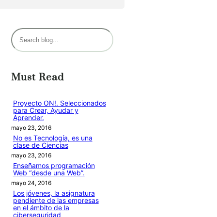
B
u
s
c
Must Read
a
r
Proyecto ON!. Seleccionados
para Crear, Ayudar y
Aprender.
mayo 23, 2016
No es Tecnología, es una
clase de Ciencias
mayo 23, 2016
Enseñamos programación
Web “desde una Web”.
mayo 24, 2016
Los jóvenes, la asignatura
pendiente de las empresas
en el ámbito de la
ciberseguridad