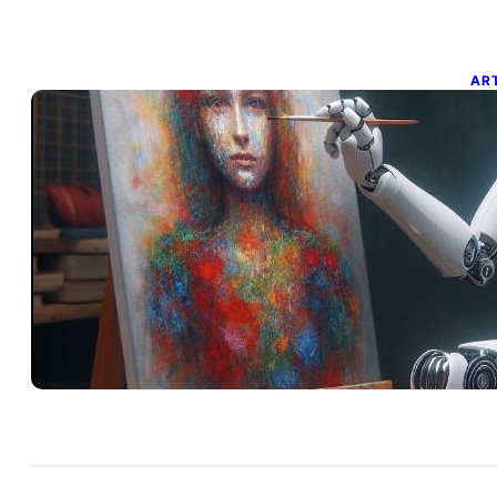
AR
L
c
25 
¿La
al