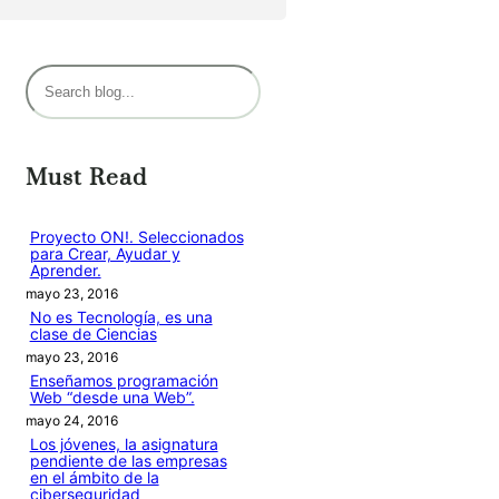
B
u
s
c
Must Read
a
r
Proyecto ON!. Seleccionados
para Crear, Ayudar y
Aprender.
mayo 23, 2016
No es Tecnología, es una
clase de Ciencias
mayo 23, 2016
Enseñamos programación
Web “desde una Web”.
mayo 24, 2016
Los jóvenes, la asignatura
pendiente de las empresas
en el ámbito de la
ciberseguridad