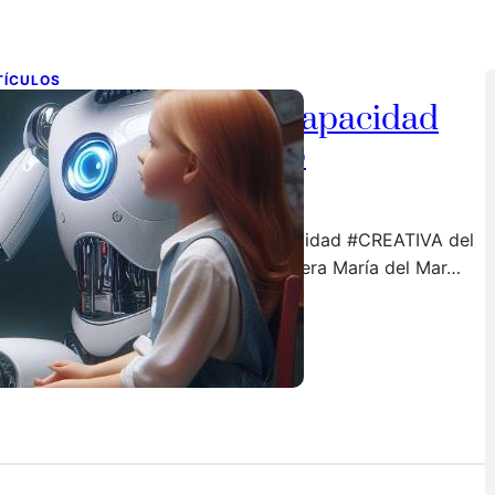
TÍCULOS
a IA generativa y la capacidad
reativa del alumnado
de abril de 2024
 #IA #Generativa influye en la capacidad #CREATIVA del
umnado?. Hace unos días mi compañera María del Mar…