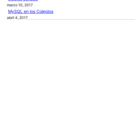
marzo 10, 2017
MySQL en los Colegios
abril 4, 2017
Audio by
websitevoice.com
Categories
ARTÍCULOS
PROGRAMACIÓN
PROYECTOS
RECURSOS
NEW BOOK
Journey
of a