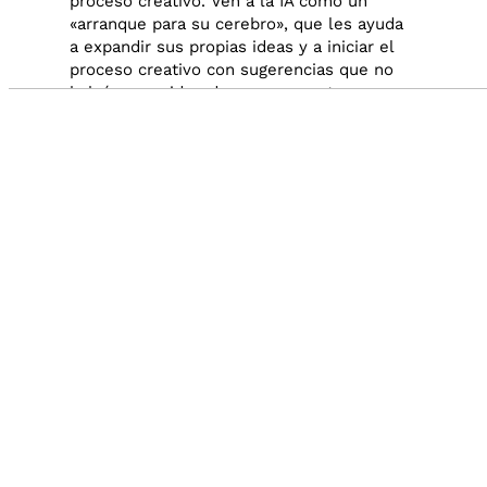
proceso creativo. Ven a la IA como un
«arranque para su cerebro», que les ayuda
a expandir sus propias ideas y a iniciar el
proceso creativo con sugerencias que no
habrían considerado por su cuenta.
Audio by
websitevoice.com
Sin embargo, ciertos alumnos expresan
preocupaciones sobre la dependencia de la
IA, describiendo cómo el uso de
#ChatGPT
para la generación de ideas puede sentirse
como tomar «el camino fácil», y
potencialmente limitar su capacidad para
pensar de manera independiente. La
facilidad con la que la IA propone ideas
lleva a algunos a cuestionar su propia
creatividad.
En cuanto a la flexibilidad, mucho
alumnado destaca cómo
#ChatGPT
amplía
el alcance de sus ideas, proporcionando
una mayor variedad en las respuestas y
ayudándole a pensar de manera divergente.