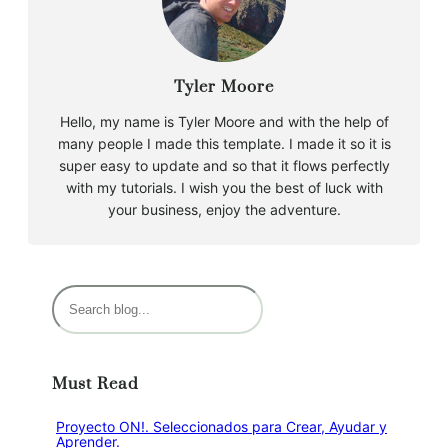
Tyler Moore
Hello, my name is Tyler Moore and with the help of
many people I made this template. I made it so it is
super easy to update and so that it flows perfectly
with my tutorials. I wish you the best of luck with
your business, enjoy the adventure.
B
u
s
c
Must Read
a
r
Proyecto ON!. Seleccionados para Crear, Ayudar y
Aprender.