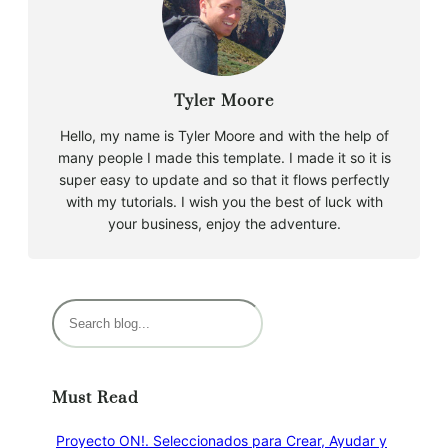
Tyler Moore
Hello, my name is Tyler Moore and with the help of
many people I made this template. I made it so it is
super easy to update and so that it flows perfectly
with my tutorials. I wish you the best of luck with
your business, enjoy the adventure.
B
u
s
c
Must Read
a
r
Proyecto ON!. Seleccionados para Crear, Ayudar y