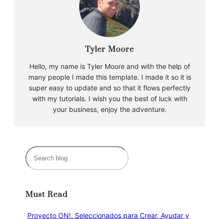
Tyler Moore
Hello, my name is Tyler Moore and with the help of
many people I made this template. I made it so it is
super easy to update and so that it flows perfectly
with my tutorials. I wish you the best of luck with
your business, enjoy the adventure.
B
u
s
c
Must Read
a
r
Proyecto ON!. Seleccionados para Crear, Ayudar y