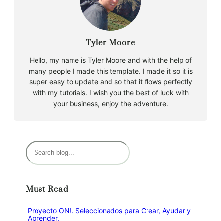
Tyler Moore
Hello, my name is Tyler Moore and with the help of
many people I made this template. I made it so it is
super easy to update and so that it flows perfectly
with my tutorials. I wish you the best of luck with
your business, enjoy the adventure.
B
u
s
c
Must Read
a
r
Proyecto ON!. Seleccionados para Crear, Ayudar y
Aprender.