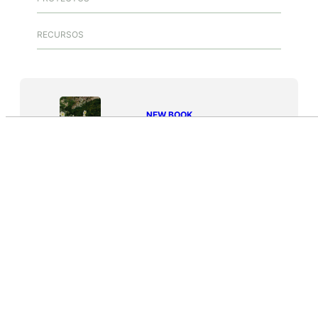
RECURSOS
NEW BOOK
Journey of a Lifetime
Audio by
websitevoice.com
EUROPEANVALLEY
Blog
Artículos
Youtube
Política de privacidad
X
LinkedIn
YouTube
Twitter
GitHub