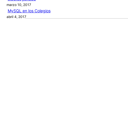
marzo 10, 2017
MySQL en los Colegios
abril 4, 2017
Audio by
websitevoice.com
Categories
ARTÍCULOS
PROGRAMACIÓN
PROYECTOS
RECURSOS
NEW BOOK
Journey
of a