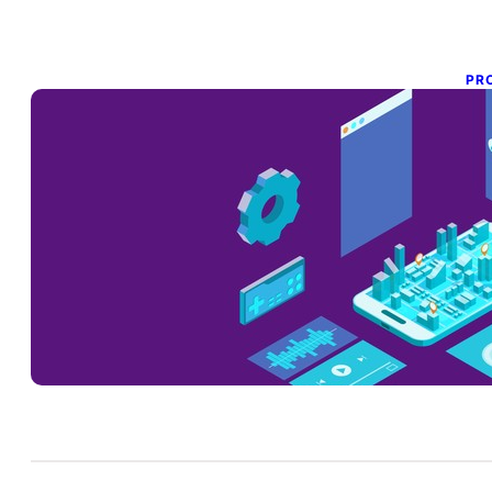
PR
C
P
16 
En 
nu