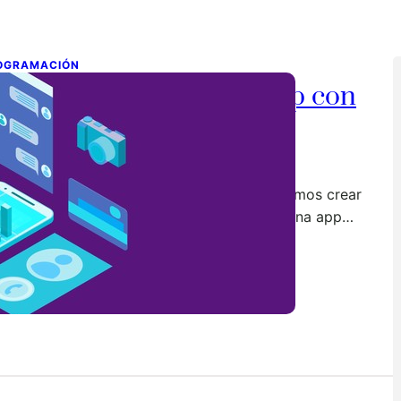
OGRAMACIÓN
rear nuestra primera App con
owerApps y Excel.
de junio de 2019
este articulo os quiero explicar como podemos crear
estra primera App de una manera sencilla. Una app…