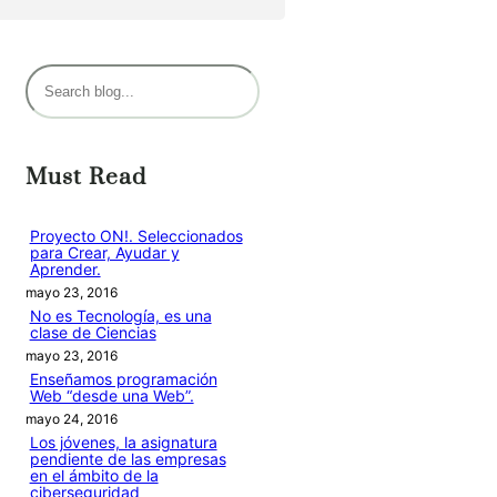
B
u
s
c
Must Read
a
r
Proyecto ON!. Seleccionados
para Crear, Ayudar y
Aprender.
mayo 23, 2016
No es Tecnología, es una
clase de Ciencias
mayo 23, 2016
Enseñamos programación
Web “desde una Web”.
mayo 24, 2016
Los jóvenes, la asignatura
pendiente de las empresas
en el ámbito de la
ciberseguridad