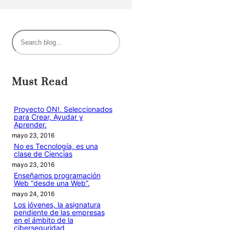
B
u
s
c
Must Read
a
r
Proyecto ON!. Seleccionados
para Crear, Ayudar y
Aprender.
mayo 23, 2016
No es Tecnología, es una
clase de Ciencias
mayo 23, 2016
Enseñamos programación
Web “desde una Web”.
mayo 24, 2016
Los jóvenes, la asignatura
pendiente de las empresas
en el ámbito de la
ciberseguridad