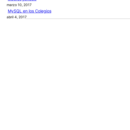
marzo 10, 2017
MySQL en los Colegios
abril 4, 2017
Audio by
websitevoice.com
Categories
ARTÍCULOS
PROGRAMACIÓN
PROYECTOS
RECURSOS
NEW BOOK
Journey
of a