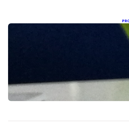
PR
Y
I
17 
Se
ya