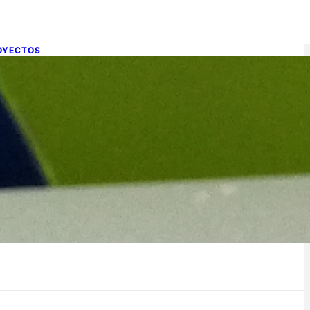
OYECTOS
 seguimos con nuestro Proyecto
ON
de abril de 2017
gunda fase del proyecto Endesa Pasó la semana Santa y
 tenemos nuestra segunda fase acabada, ahora nos…