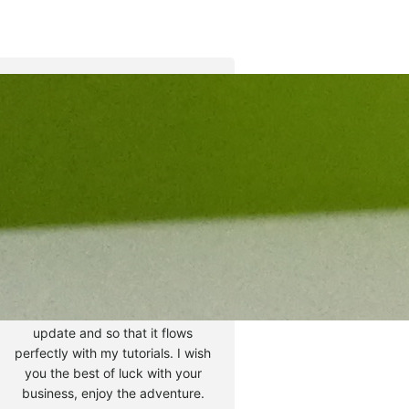
Tyler Moore
Hello, my name is Tyler Moore
and with the help of many
people I made this template. I
made it so it is super easy to
update and so that it flows
perfectly with my tutorials. I wish
you the best of luck with your
business, enjoy the adventure.