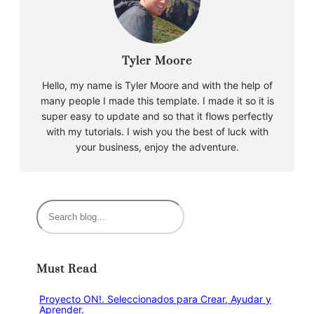
Tyler Moore
Hello, my name is Tyler Moore and with the help of
many people I made this template. I made it so it is
super easy to update and so that it flows perfectly
with my tutorials. I wish you the best of luck with
your business, enjoy the adventure.
B
u
s
c
Must Read
a
r
Proyecto ON!. Seleccionados para Crear, Ayudar y
Aprender.