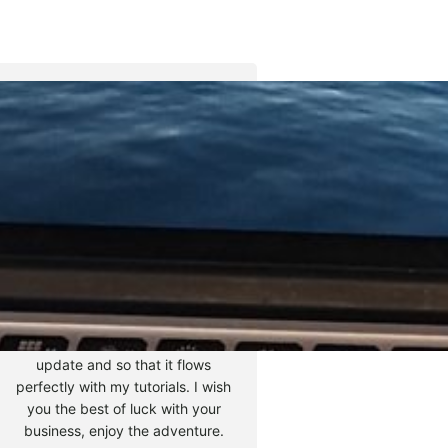
Tyler Moore
Hello, my name is Tyler Moore
and with the help of many
people I made this template. I
made it so it is super easy to
update and so that it flows
perfectly with my tutorials. I wish
you the best of luck with your
business, enjoy the adventure.