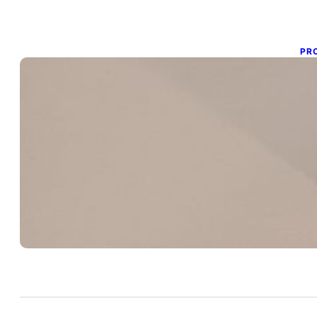
PR
T
3 d
¿Q
ma