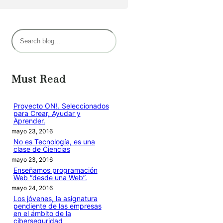
B
u
s
c
Must Read
a
r
Proyecto ON!. Seleccionados
para Crear, Ayudar y
Aprender.
mayo 23, 2016
No es Tecnología, es una
clase de Ciencias
mayo 23, 2016
Enseñamos programación
Web “desde una Web”.
mayo 24, 2016
Los jóvenes, la asignatura
pendiente de las empresas
en el ámbito de la
ciberseguridad