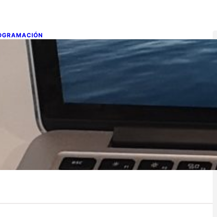
OGRAMACIÓN
orres de Hanoi
e mayo de 2019
ue son las Torres de Hanoi? Se conoce como un juego
temático inventado por el francés Édouard Lucas…