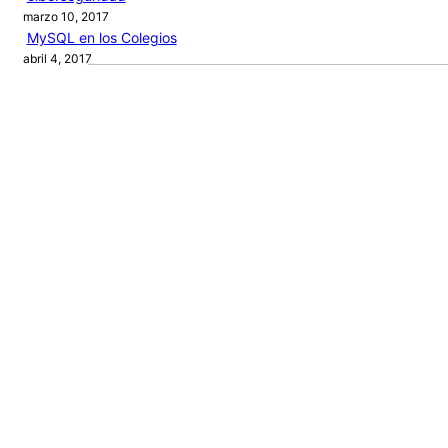
marzo 10, 2017
MySQL en los Colegios
abril 4, 2017
Audio by
websitevoice.com
Categories
ARTÍCULOS
PROGRAMACIÓN
PROYECTOS
RECURSOS
NEW BOOK
Journey
of a