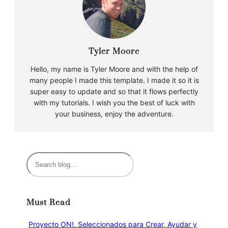
Tyler Moore
Hello, my name is Tyler Moore and with the help of
many people I made this template. I made it so it is
super easy to update and so that it flows perfectly
with my tutorials. I wish you the best of luck with
your business, enjoy the adventure.
B
u
s
c
Must Read
a
r
Proyecto ON!. Seleccionados para Crear, Ayudar y