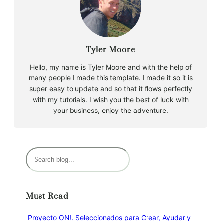
Tyler Moore
Hello, my name is Tyler Moore and with the help of
many people I made this template. I made it so it is
super easy to update and so that it flows perfectly
with my tutorials. I wish you the best of luck with
your business, enjoy the adventure.
B
u
s
c
Must Read
a
r
Proyecto ON!. Seleccionados para Crear, Ayudar y