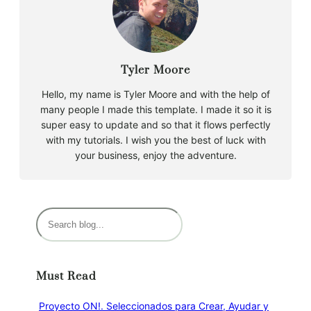
Tyler Moore
Hello, my name is Tyler Moore and with the help of
many people I made this template. I made it so it is
super easy to update and so that it flows perfectly
with my tutorials. I wish you the best of luck with
your business, enjoy the adventure.
B
u
s
c
Must Read
a
r
Proyecto ON!. Seleccionados para Crear, Ayudar y