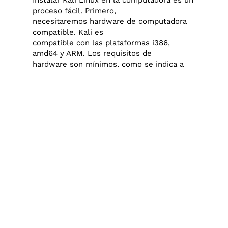
proceso fácil. Primero,
necesitaremos hardware de computadora
compatible. Kali es
compatible con las plataformas i386,
amd64 y ARM. Los requisitos de
hardware son mínimos, como se indica a
continuación, aunque un
Audio by
websitevoice.com
mejor hardware naturalmente
proporcionará un mejor rendimiento.
Las imágenes i386 tienen un kernel PAE
predeterminado, por lo que
puede ejecutarlas en sistemas con más de
4GB de RAM.
Descargar Kali Linux y queme la ISO a DVD,
o prepare una memoria
USB con Kali Linux Live como medio de
instalación. Si no se dispone de
una unidad de DVD o puerto USB en su
computadora, revise la