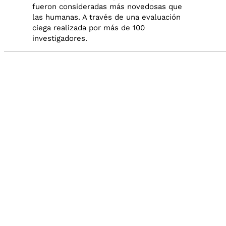
fueron consideradas más novedosas que
las humanas. A través de una evaluación
ciega realizada por más de 100
investigadores.
No nos quedemos solo en el titular
Audio by
websitevoice.com
Las propuestas de IA sobresalieron en
creatividad, aunque con una pequeña
desventaja en términos de factibilidad.
Aquí es donde surge uno de los desafíos
para la IA y del cual ya hemos hablado en
alguna ocasión: la falta de diversidad en las
ideas. A pesar de generar miles de
propuestas, solo un pequeño porcentaje de
estas ideas era verdaderamente único.
De hecho, de las 4000 ideas generadas,
solo 200 eran únicas. Esto sugiere que,
aunque los
LLMs
pueden producir muchas