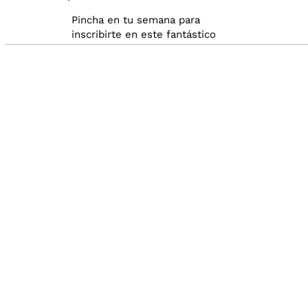
Pincha en tu semana para
inscribirte en este fantástico
Campamento BQ-CEM
Audio by
websitevoice.com