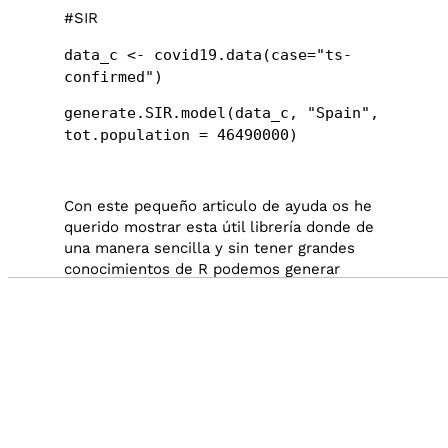
#SIR
data_c <- covid19.data(case="ts-
confirmed")
generate.SIR.model(data_c, "Spain",
tot.population = 46490000)
Con este pequeño articulo de ayuda os he
querido mostrar esta útil librería donde de
una manera sencilla y sin tener grandes
conocimientos de R podemos generar
interesantes modelos de datos.
Audio by
websitevoice.com