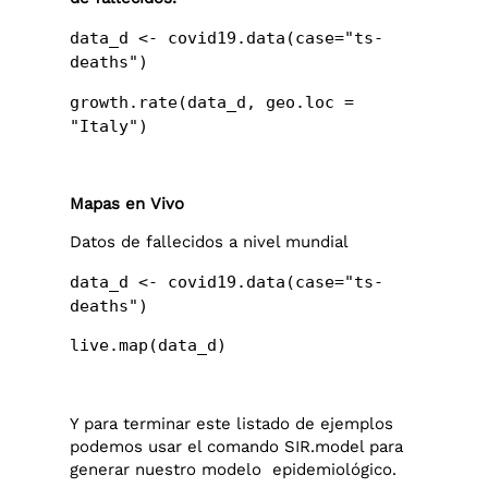
data_d <- covid19.data(case="ts-
deaths")
growth.rate(data_d, geo.loc =
"Italy")
Mapas en Vivo
Datos de fallecidos a nivel mundial
data_d <- covid19.data(case="ts-
deaths")
live.map(data_d)
Y para terminar este listado de ejemplos
podemos usar el comando SIR.model para
generar nuestro modelo epidemiológico.