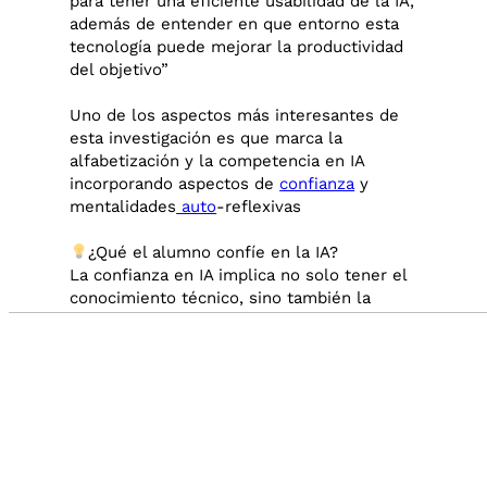
para tener una eficiente usabilidad de la IA,
además de entender en que entorno esta
tecnología puede mejorar la productividad
del objetivo”
Uno de los aspectos más interesantes de
esta investigación es que marca la
alfabetización y la competencia en IA
incorporando aspectos de
confianza
y
mentalidades
auto
-reflexivas
¿Qué el alumno confíe en la IA?
La confianza en IA implica no solo tener el
conocimiento técnico, sino también la
seguridad para aplicar ese conocimiento en
Audio by
websitevoice.com
contextos prácticos y tomar decisiones
informadas.
Aprender a conducir un coche no solo se
necesita saber las reglas de tráfico y cómo
funciona el vehículo, sino también sentirte
seguro al volante para manejar en