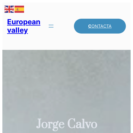
European
C
ONTACTA
valley
Jorge Calvo