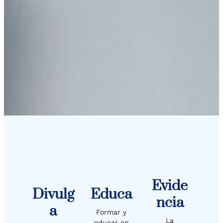
Evide
Divulg
Educa
Ncia
A
Formar y
La
educar en