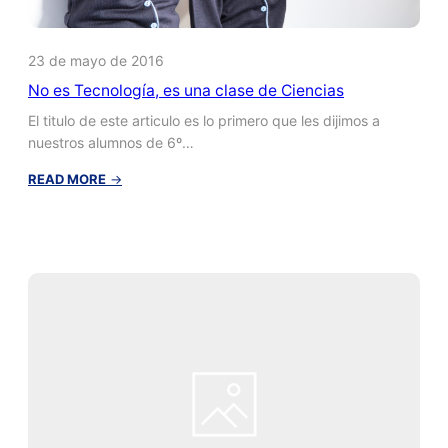
23 de mayo de 2016
No es Tecnología, es una clase de Ciencias
El titulo de este articulo es lo primero que les dijimos a
nuestros alumnos de 6º…
:
READ MORE
→
No
es
Tecnología,
es
una
clase
de
Ciencias