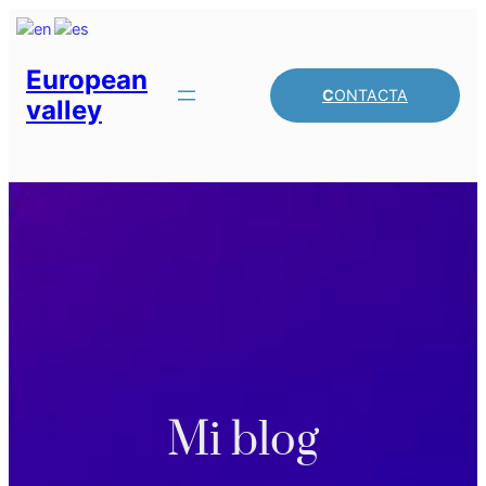
Saltar
al
contenido
European
C
ONTACTA
valley
Mi blog