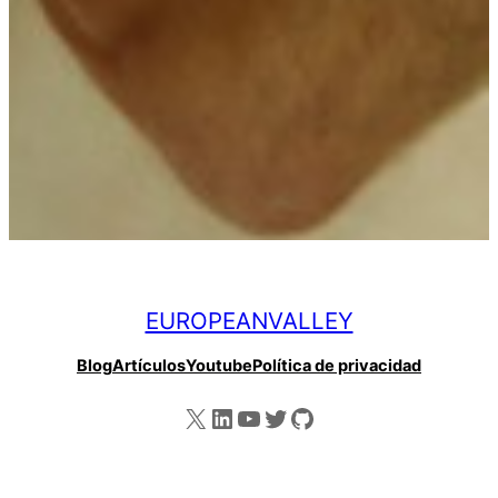
EUROPEANVALLEY
Blog
Artículos
Youtube
Política de privacidad
X
LinkedIn
YouTube
Twitter
GitHub