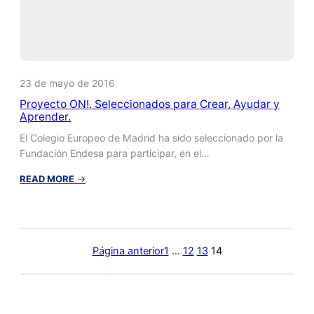
23 de mayo de 2016
Proyecto ON!. Seleccionados para Crear, Ayudar y
Aprender.
El Colegio Europeo de Madrid ha sido seleccionado por la
Fundación Endesa para participar, en el…
:
READ MORE
→
Proyecto
ON!.
Seleccionados
para
Crear,
Página anterior
1
…
12
13
14
Ayudar
y
Aprender.