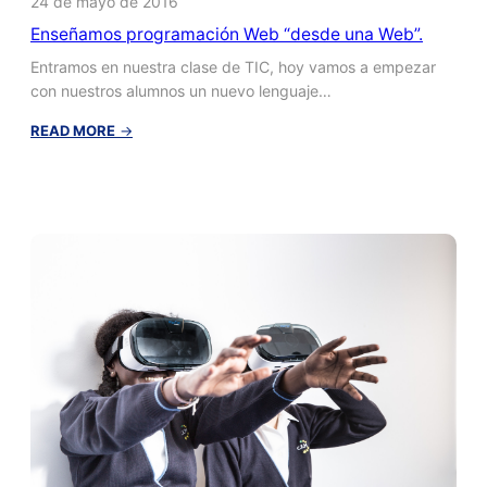
24 de mayo de 2016
Enseñamos programación Web “desde una Web”.
Entramos en nuestra clase de TIC, hoy vamos a empezar
con nuestros alumnos un nuevo lenguaje…
:
READ MORE
→
Enseñamos
programación
Web
“desde
una
Web”.